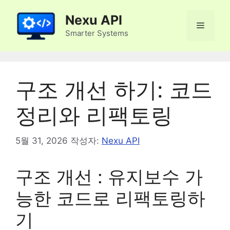
컨
Nexu API
텐
메
츠
Smarter Systems
로
뉴
건
너
구조 개선 하기: 코드
뛰
기
정리와 리팩토링
5월 31, 2026
작성자:
Nexu API
구조 개선 : 유지보수 가
능한 코드로 리팩토링하
기