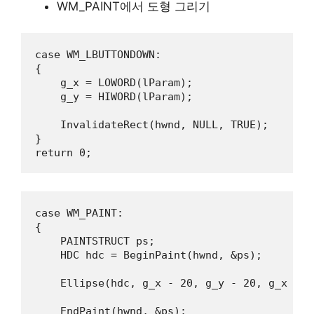
WM_PAINT에서 도형 그리기
case
WM_LBUTTONDOWN
:

{

g_x
 = 
LOWORD
(
lParam
);

g_y
 = 
HIWORD
(
lParam
);

InvalidateRect
(
hwnd
, 
NULL
, 
TRUE
);

return
0
;
case
WM_PAINT
:

{

PAINTSTRUCT
ps
;

HDC
hdc
 = 
BeginPaint
(
hwnd
, &
ps
);

Ellipse
(
hdc
, 
g_x
-
20
, 
g_y
-
20
, 
g_x
+
2
EndPaint
(
hwnd
, &
ps
);
